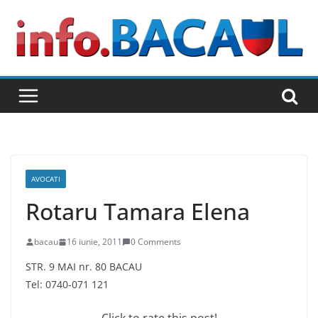
Skip
to
content
AVOCATI
Rotaru Tamara Elena
bacau
16 iunie, 2011
0 Comments
STR. 9 MAI nr. 80 BACAU
Tel: 0740-071 121