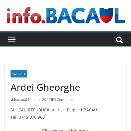
Skip
to
content
AVOCATI
Ardei Gheorghe
bacau
15 iunie, 2011
0 Comments
Str. CAL. REPUBLICII nr. 1 sc. E ap. 11 BACAU
Tel: 0745-370 960