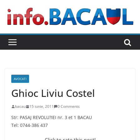
Skip
to
content
AVOCATI
Ghioc Liviu Costel
bacau
15 iunie, 2011
0 Comments
Str: PASAJ REVOLU?IEI nr. 3 et 1 BACAU
Tel: 0744-386 437