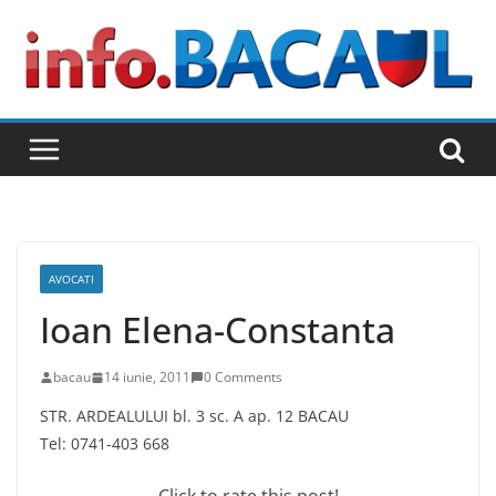
Skip
to
content
AVOCATI
Ioan Elena-Constanta
bacau
14 iunie, 2011
0 Comments
STR. ARDEALULUI bl. 3 sc. A ap. 12 BACAU
Tel: 0741-403 668