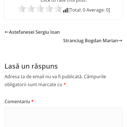
Click to rate this post!
[Total:
0
Average:
0
]
Astefanesei Sergiu Ioan
Stranciug Bogdan Marian
Lasă un răspuns
Adresa ta de email nu va fi publicată.
Câmpurile
obligatorii sunt marcate cu
*
Comentariu
*