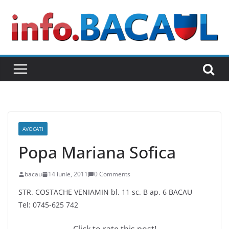
Skip
to
content
AVOCATI
Popa Mariana Sofica
bacau
14 iunie, 2011
0 Comments
STR. COSTACHE VENIAMIN bl. 11 sc. B ap. 6 BACAU
Tel: 0745-625 742