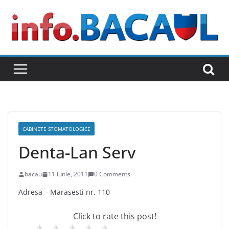
Skip
to
content
CABINETE STOMATOLOGICE
Denta-Lan Serv
bacau
11 iunie, 2011
0 Comments
Adresa – Marasesti nr. 110
Click to rate this post!