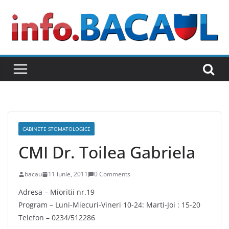
Skip
to
content
CABINETE STOMATOLOGICE
CMI Dr. Toilea Gabriela
bacau
11 iunie, 2011
0 Comments
Adresa – Mioritii nr.19
Program – Luni-Miecuri-Vineri 10-24: Marti-Joi : 15-20
Telefon – 0234/512286