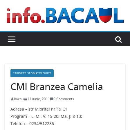
Skip
to
content
CABINETE STOMATOLOGICE
CMI Branzea Camelia
bacau
11 iunie, 2011
0 Comments
Adresa – str Mioritei nr 19 C1
Program – L, Mi, V: 15-20; Ma, J: 8-13;
Telefon – 0234/512286