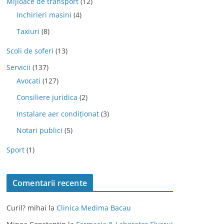
Mijloace de transport
(12)
Inchirieri masini
(4)
Taxiuri
(8)
Scoli de soferi
(13)
Servicii
(137)
Avocati
(127)
Consiliere juridica
(2)
Instalare aer condiționat
(3)
Notari publici
(5)
Sport
(1)
Comentarii recente
Curil? mihai
la
Clinica Medima Bacau