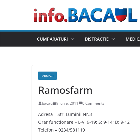
Skip
to
content
CUMPARATURI
DISTRACTIE
MEDIC
FARMACII
Ramosfarm
bacau
9 iunie, 2011
0 Comments
Adresa – Str. Luminii Nr.3
Orar functionare – L-V: 9-19; S: 9-14; D: 9-12
Telefon – 0234/581119