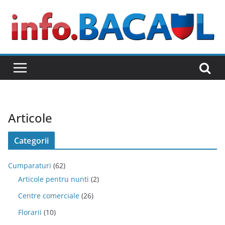
Skip
to
content
Articole
Categorii
Cumparaturi
(62)
Articole pentru nunti
(2)
Centre comerciale
(26)
Florarii
(10)